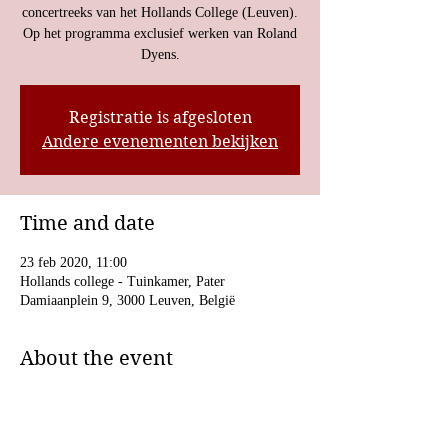
concertreeks van het Hollands College (Leuven).
Op het programma exclusief werken van Roland
Dyens.
Registratie is afgesloten
Andere evenementen bekijken
Time and date
23 feb 2020, 11:00
Hollands college - Tuinkamer, Pater
Damiaanplein 9, 3000 Leuven, België
About the event
Concert door DRE in het kader van de Pulcheria-
concertreeks van het Hollands College (Leuven). 
Op het programma exclusief werken van Roland 