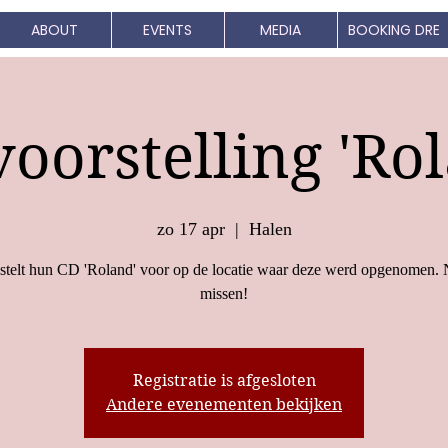
ABOUT
EVENTS
MEDIA
BOOKING DRE
oorstelling 'Ro
zo 17 apr
  |  
Halen
telt hun CD 'Roland' voor op de locatie waar deze werd opgenomen. N
missen!
Registratie is afgesloten
Andere evenementen bekijken