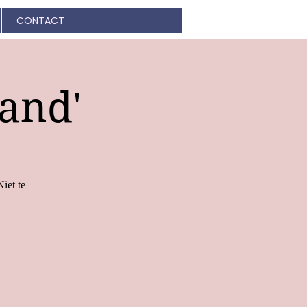
CONTACT
land'
iet te